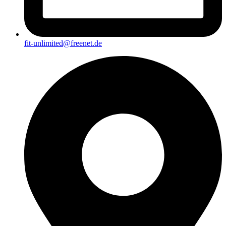
fit-unlimited@freenet.de