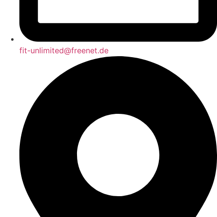
fit-unlimited@freenet.de