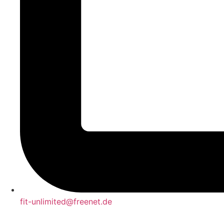
fit-unlimited@freenet.de