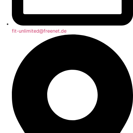
fit-unlimited@freenet.de